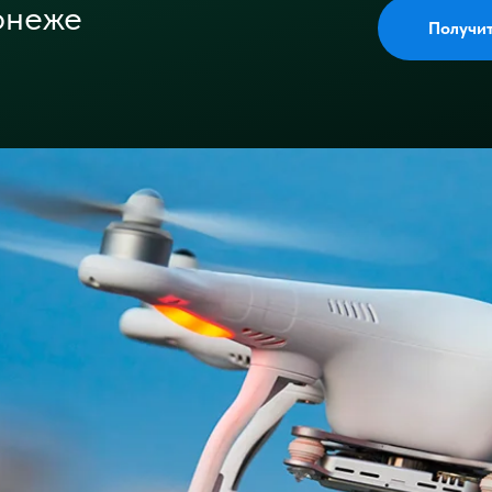
онеже
Получи