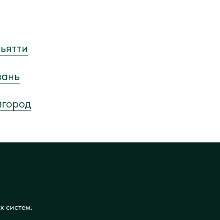
льятти
зань
лгород
х систем.