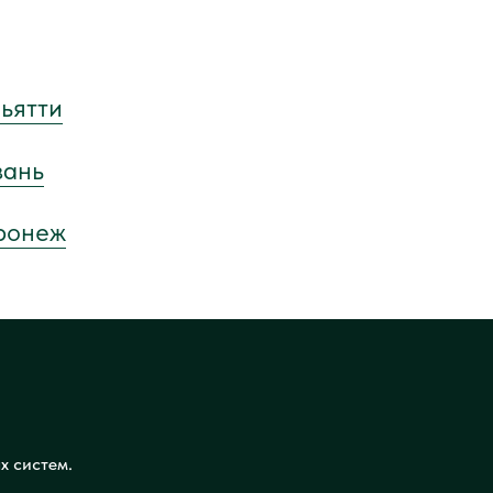
льятти
зань
оронеж
х систем.