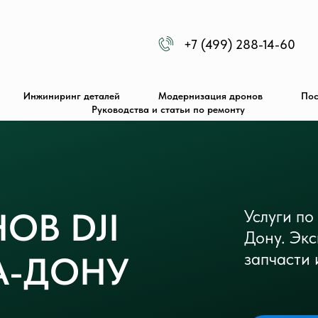
+7 (499) 288-14-60
Инжиниринг деталей
Модернизация дронов
Пос
Руководства и статьи по ремонту
ОВ DJI
Услуги по
Дону. Эк
запчасти 
А-ДОНУ