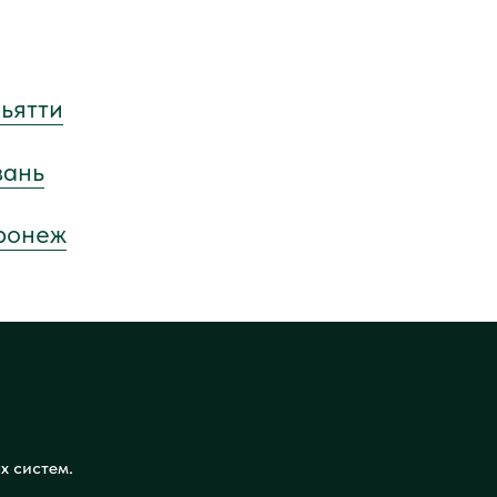
льятти
зань
оронеж
х систем.