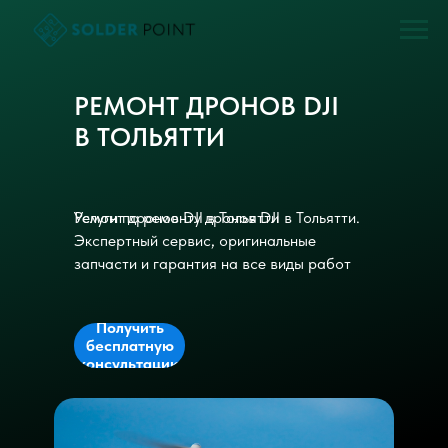
РЕМОНТ ДРОНОВ DJI
В ТОЛЬЯТТИ
Ремонт дронов DJI в Тольятти
Услуги по ремонту дронов DJI в Тольятти.
Экспертный сервис, оригинальные
запчасти и гарантия на все виды работ
Получить
бесплатную
консультацию